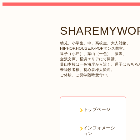
SHAREMYWOR
幼児、小学生、中、高校生、大人対象。
HIPHOP,HOUSE,K-POPダンス教室。
逗子（小坪）、葉山（一色）、藤沢、
金沢文庫、横浜エリアにて開講。
葉山本校は一色海岸から近く、逗子はもちろ
未経験者様、初心者様大歓迎。
ご体験、ご見学随時受付中。
トップページ
インフォメーシ
ョン