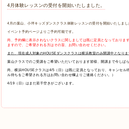
4月体験レッスンの受付を開始いたしました。
4月の葉山、小坪キッズダンスクラス体験レッスンの受付を開始いたしまし
イベント予約ページよりご予約可能です。
尚、予約欄に表示されないクラスに関しましては既に定員となっておりま
ますので、ご希望される方はその旨、お問い合わせください。
また、現在成人対象のHOUSEダンスクラスは横浜教室のみ開講中となりま
葉山クラスでのご受講をご希望いただいております皆様、開講まで今しば
尚、横浜HOUSEクラスは4/5（日）は既に定員となっており、キャンセ
ル待ちをご希望される方はお問い合わせ欄よりご連絡ください。）
4/19（日）はまだ若干空きがございます。