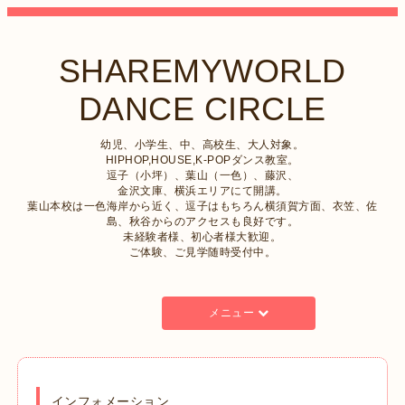
SHAREMYWORLD
DANCE CIRCLE
幼児、小学生、中、高校生、大人対象。
HIPHOP,HOUSE,K-POPダンス教室。
逗子（小坪）、葉山（一色）、藤沢、
金沢文庫、横浜エリアにて開講。
葉山本校は一色海岸から近く、逗子はもちろん横須賀方面、衣笠、佐
島、秋谷からのアクセスも良好です。
未経験者様、初心者様大歓迎。
ご体験、ご見学随時受付中。
メニュー
インフォメーション