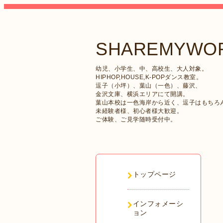
SHAREMYWOR
幼児、小学生、中、高校生、大人対象。
HIPHOP,HOUSE,K-POPダンス教室。
逗子（小坪）、葉山（一色）、藤沢、
金沢文庫、横浜エリアにて開講。
葉山本校は一色海岸から近く、逗子はもちろ
未経験者様、初心者様大歓迎。
ご体験、ご見学随時受付中。
トップページ
インフォメーシ
ョン