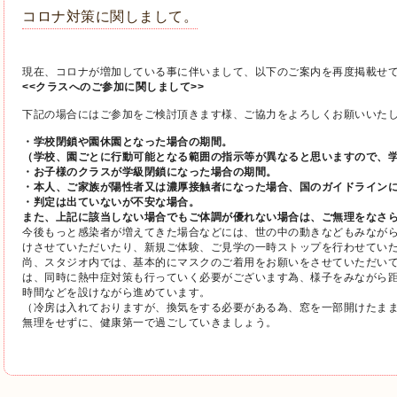
コロナ対策に関しまして。
現在、コロナが増加している事に伴いまして、以下のご案内を再度掲載せ
<<クラスへのご参加に関しまして>>
下記の場合にはご参加をご検討頂きます様、
ご協力をよろしくお願いいた
・学校閉鎖や園休園となった場合の期間。
（学校、
園ごとに行動可能となる範囲の指示等が異なると思いますので、
・お子様のクラスが学級閉鎖になった場合の期間。
・本人、ご家族が陽性者又は濃厚接触者になった場合、
国のガイドライン
・判定は出ていないが不安な場合。
また、上記に該当しない場合でもご体調が優れない場合は、
ご無理をなさ
今後もっと感染者が増えてきた場合などには、
世の中の動きなどもみなが
けさせていただいたり、
新規ご体験、ご見学の一時ストップを行わせてい
尚、スタジオ内では、
基本的にマスクのご着用をお願いをさせていただい
は、
同時に熱中症対策も行っていく必要がございます為、
様子をみながら
時間などを設けながら進めています。
（冷房は入れておりますが、換気をする必要がある為、
窓を一部開けたま
無理をせずに、健康第一で過ごしていきましょう。