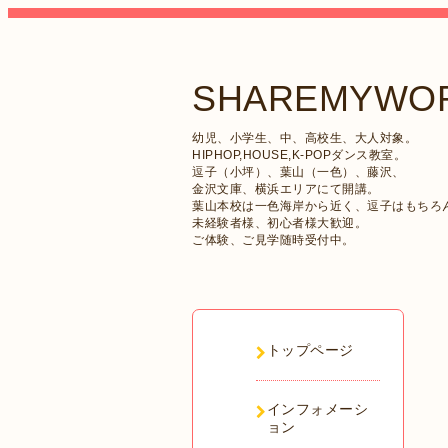
SHAREMYWOR
幼児、小学生、中、高校生、大人対象。
HIPHOP,HOUSE,K-POPダンス教室。
逗子（小坪）、葉山（一色）、藤沢、
金沢文庫、横浜エリアにて開講。
葉山本校は一色海岸から近く、逗子はもちろ
未経験者様、初心者様大歓迎。
ご体験、ご見学随時受付中。
トップページ
インフォメーシ
ョン