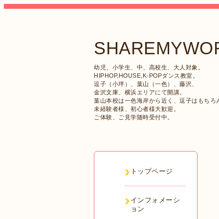
SHAREMYWOR
幼児、小学生、中、高校生、大人対象。
HIPHOP,HOUSE,K-POPダンス教室。
逗子（小坪）、葉山（一色）、藤沢、
金沢文庫、横浜エリアにて開講。
葉山本校は一色海岸から近く、逗子はもちろ
未経験者様、初心者様大歓迎。
ご体験、ご見学随時受付中。
トップページ
インフォメーシ
ョン