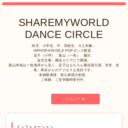
SHAREMYWORLD
DANCE CIRCLE
幼児、小学生、中、高校生、大人対象。
HIPHOP,HOUSE,K-POPダンス教室。
逗子（小坪）、葉山（一色）、藤沢、
金沢文庫、横浜エリアにて開講。
葉山本校は一色海岸から近く、逗子はもちろん横須賀方面、衣笠、佐
島、秋谷からのアクセスも良好です。
未経験者様、初心者様大歓迎。
ご体験、ご見学随時受付中。
メニュー
インフォメーション