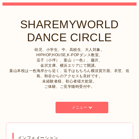
SHAREMYWORLD
DANCE CIRCLE
幼児、小学生、中、高校生、大人対象。
HIPHOP,HOUSE,K-POPダンス教室。
逗子（小坪）、葉山（一色）、藤沢、
金沢文庫、横浜エリアにて開講。
葉山本校は一色海岸から近く、逗子はもちろん横須賀方面、衣笠、佐
島、秋谷からのアクセスも良好です。
未経験者様、初心者様大歓迎。
ご体験、ご見学随時受付中。
メニュー
インフォメーション