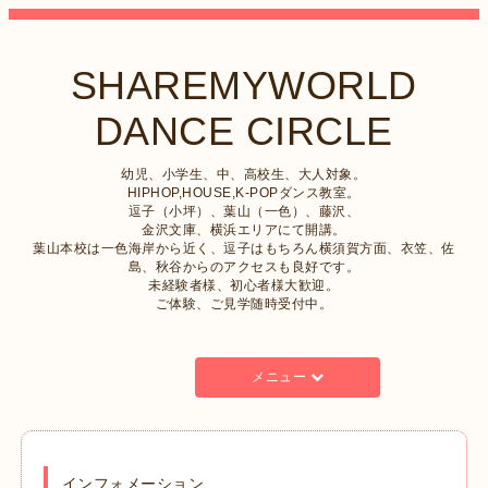
SHAREMYWORLD
DANCE CIRCLE
幼児、小学生、中、高校生、大人対象。
HIPHOP,HOUSE,K-POPダンス教室。
逗子（小坪）、葉山（一色）、藤沢、
金沢文庫、横浜エリアにて開講。
葉山本校は一色海岸から近く、逗子はもちろん横須賀方面、衣笠、佐
島、秋谷からのアクセスも良好です。
未経験者様、初心者様大歓迎。
ご体験、ご見学随時受付中。
メニュー
インフォメーション